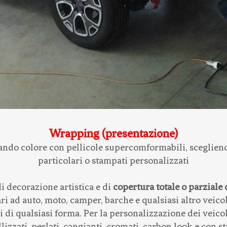
Wrapping (presentazione)
ando colore con pellicole supercomformabili, scegliendo 
particolari o stampati personalizzati
i decorazione artistica e di
copertura totale o parziale 
ri ad auto, moto, camper, barche e qualsiasi altro veicolo
i di qualsiasi forma. Per la personalizzazione dei veicol
izzati, perlati, cangianti, cromati, carbon look e con s