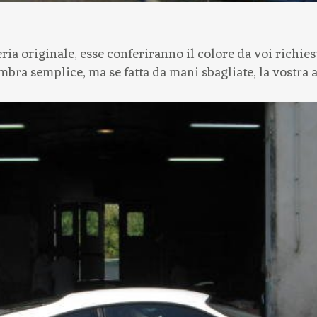
ria originale, esse conferiranno il colore da voi richies
mbra semplice, ma se fatta da mani sbagliate, la vostra a